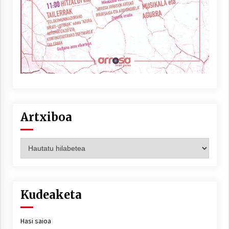
Artxiboa
Artxiboa
Kudeaketa
Hasi saioa