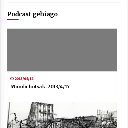
Podcast gehiago
Berria egunkarian elkarrizketa
Arrosaren 20 urteez
2021/07/06
Hala Bedi irratiko Hizpidea saioan
Arrosaren 20 urteez
2021/07/03
2013/04/16
Mundu hotsak: 2013/4/17
Zebrabidearen denboraldi amaiera
EHZtik
2021/07/01