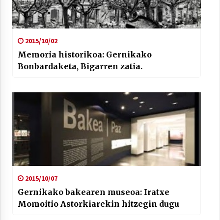
2015/10/02
Memoria historikoa: Gernikako
Arrosaren laburpen bideoa Hamaika
Bonbardaketa, Bigarren zatia.
Telebistaren eskutik
2021/06/30
2015/10/07
Gernikako bakearen museoa: Iratxe
Momoitio Astorkiarekin hitzegin dugu