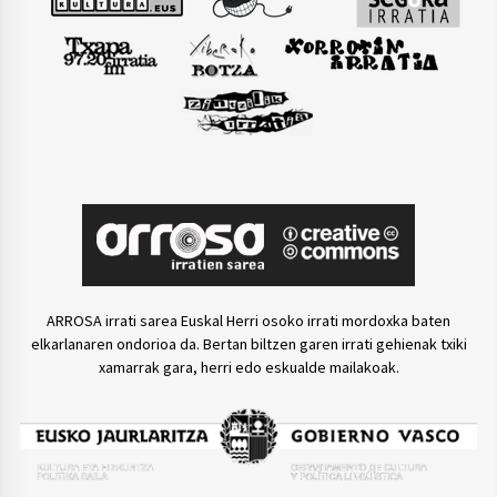
ARROSA irrati sarea Euskal Herri osoko irrati mordoxka baten
elkarlanaren ondorioa da. Bertan biltzen garen irrati gehienak txiki
xamarrak gara, herri edo eskualde mailakoak.