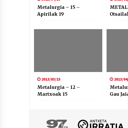
Metalurgia – 15 –
METALU
Apirilak 19
Otsaila
2013/03/15
2013/04
Metalurgia – 12 –
Metalur
Martxoak 15
Gau Jai