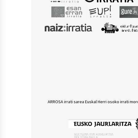
ARROSA irrati sarea Euskal Herri osoko irrati mor