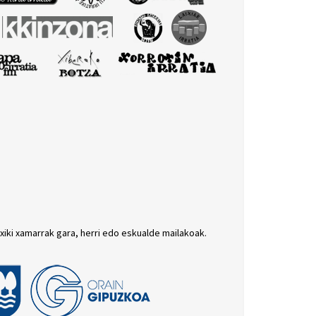
txiki xamarrak gara, herri edo eskualde mailakoak.