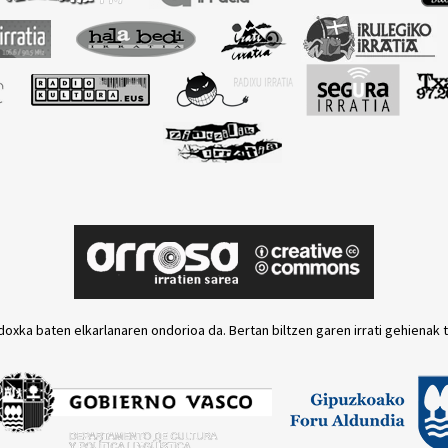
doxka baten elkarlanaren ondorioa da. Bertan biltzen garen irrati gehienak 