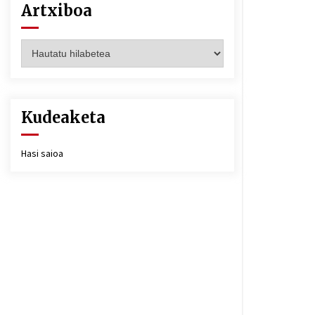
Artxiboa
Artxiboa
Kudeaketa
Hasi saioa