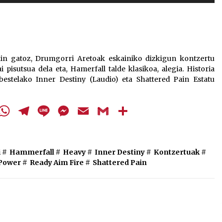
Arrosa sareko IX. topaketak!
gezi-
teklak
2021/10/13
bolumena
igotzeko
edo
Arrosari buruzko erreportaia
kin gatoz, Drumgorri Aretoak eskainiko dizkigun kontzertu
jaisteko.
pisutsua dela eta, Hamerfall talde klasikoa, alegia. Historia
2021/07/16
bestelako Inner Destiny (Laudio) eta Shattered Pain Estatu
cebook
Twitter
WhatsApp
Telegram
Line
Messenger
Email
Gmail
Share
Zebrabidearen denboraldi
amaiera EHZtik
i
#
Hammerfall
#
Heavy
#
Inner Destiny
#
Kontzertuak
#
2021/07/01
Power
#
Ready Aim Fire
#
Shattered Pain