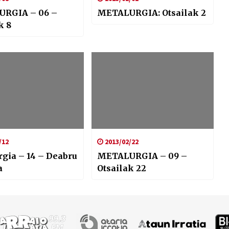
RGIA – 06 –
METALURGIA: Otsailak 2
k 8
/12
2013/02/22
gia – 14 – Deabru
METALURGIA – 09 –
a
Otsailak 22