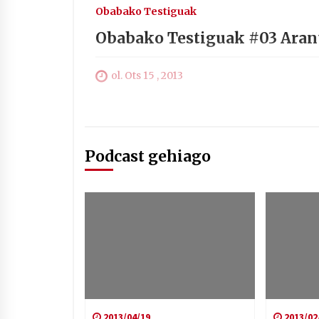
Obabako Testiguak
Obabako Testiguak #03 Aran
ol. Ots 15 , 2013
Podcast gehiago
2013/04/19
2013/02