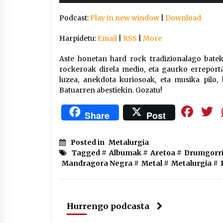
Arrosaren IX. Topaketak –
Podcast:
Play in new window
|
Download
Mila esker guztioi!
2021/11/11
Harpidetu:
Email
|
RSS
|
More
Segura irratian Arrosaren 20
Aste honetan hard rock tradizionalago bate
urteez
rockeroak direla medio, eta gaurko erreportai 
luzea, anekdota kuriosoak, eta musika pilo, 
2021/07/22
Batuarren abestiekin. Gozatu!
Fa
Share
Post
Hala Bedi irratiko Hizpidea
Posted in
Metalurgia
saioan Arrosaren 20 urteez
Tagged #
Albumak
#
Aretoa
#
Drumgorr
2021/07/03
Mandragora Negra
#
Metal
#
Metalurgia
#
Hurrengo podcasta