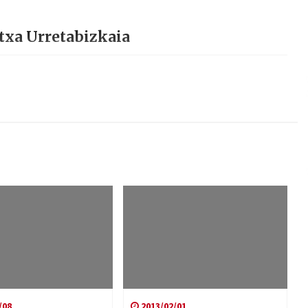
txa Urretabizkaia
/08
2013/02/01