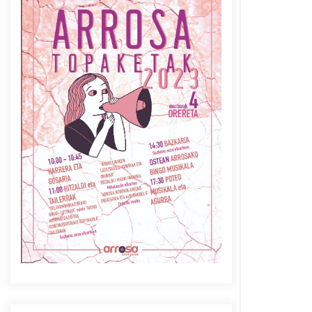
Azaroak 6 Iurretan Arrosa
sarearen IX. topaketak
2021/10/04
Berria egunkarian
elkarrizketa Arrosaren 20
urteez
2021/07/06
Arrosaren laburpen bideoa
Hamaika Telebistaren eskutik
2021/06/30