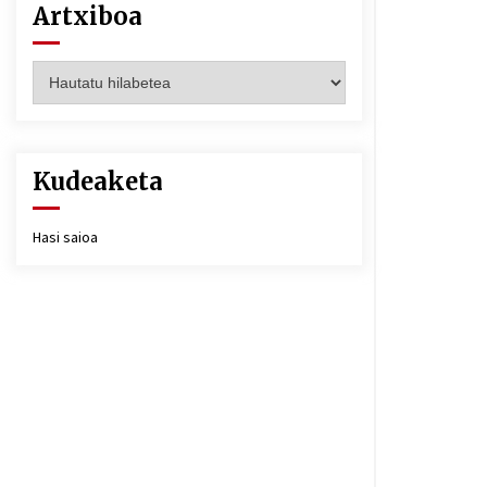
Artxiboa
Artxiboa
Kudeaketa
Hasi saioa