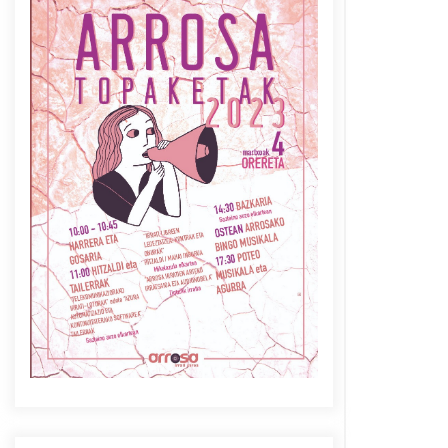
Azaroak 6 Iurretan Arrosa
sarearen IX. topaketak
2021/10/04
Berria egunkarian
elkarrizketa Arrosaren 20
urteez
2021/07/06
Arrosaren laburpen bideoa
Hamaika Telebistaren eskutik
2021/06/30