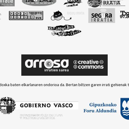
doxka baten elkarlanaren ondorioa da. Bertan biltzen garen irrati gehienak 