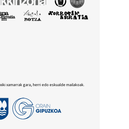
txiki xamarrak gara, herri edo eskualde mailakoak.