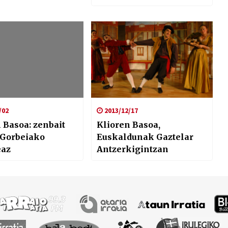
/02
2013/12/17
 Basoa: zenbait
Klioren Basoa,
 Gorbeiako
Euskaldunak Gaztelar
eaz
Antzerkigintzan