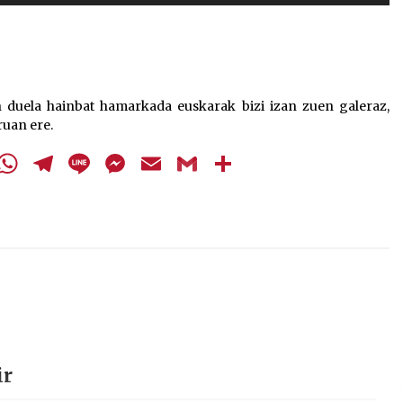
Arrosa sareko IX. topaketak!
gezi-
teklak
2021/10/13
bolumena
igotzeko
edo
Arrosari buruzko erreportaia
 duela hainbat hamarkada euskarak bizi izan zuen galeraz,
jaisteko.
uan ere.
2021/07/16
cebook
Twitter
WhatsApp
Telegram
Line
Messenger
Email
Gmail
Share
Zebrabidearen denboraldi
amaiera EHZtik
2021/07/01
ir