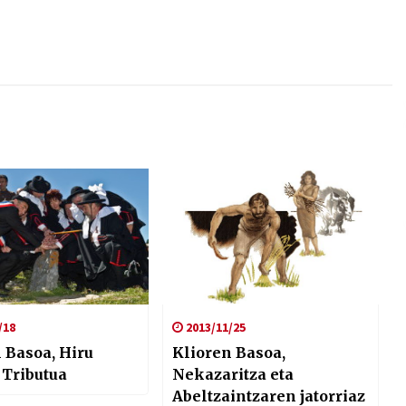
/18
2013/11/25
 Basoa, Hiru
Klioren Basoa,
 Tributua
Nekazaritza eta
Abeltzaintzaren jatorriaz