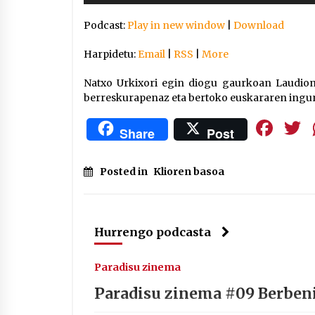
Arrosaren IX. Topaketak –
Podcast:
Play in new window
|
Download
Mila esker guztioi!
2021/11/11
Harpidetu:
Email
|
RSS
|
More
Segura irratian Arrosaren 20
Natxo Urkixori egin diogu gaurkoan Laudion
urteez
berreskurapenaz eta bertoko euskararen ingur
2021/07/22
Fa
Share
Post
Posted in
Klioren basoa
Hala Bedi irratiko Hizpidea
saioan Arrosaren 20 urteez
2021/07/03
Hurrengo podcasta
Paradisu zinema
Paradisu zinema #09 Berben