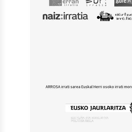
ARROSA irrati sarea Euskal Herri osoko irrati mor