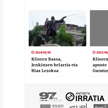
2014/03/03
2013/06
Klioren Basoa,
Klioren
Jenkinsen belarria eta
apunte
Blas Lezokoa
Gurutz