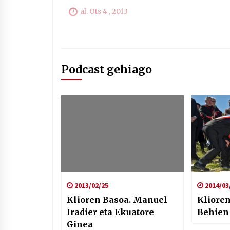
al. Ots 4 , 2013
Podcast gehiago
2013/02/25
2014/03
Klioren Basoa. Manuel
Klioren
Iradier eta Ekuatore
Behien
Ginea