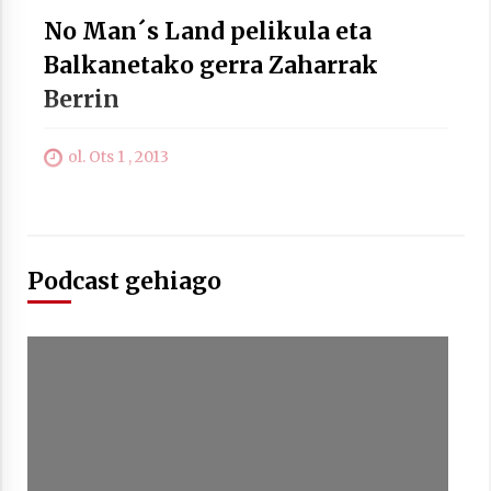
No Man´s Land pelikula eta
Balkanetako gerra Zaharrak
Berrin
Berria egunkarian elkarrizketa
Arrosaren 20 urteez
2021/07/06
ol. Ots 1 , 2013
Hala Bedi irratiko Hizpidea saioan
Arrosaren 20 urteez
2021/07/03
Podcast gehiago
Zebrabidearen denboraldi amaiera
EHZtik
2021/07/01