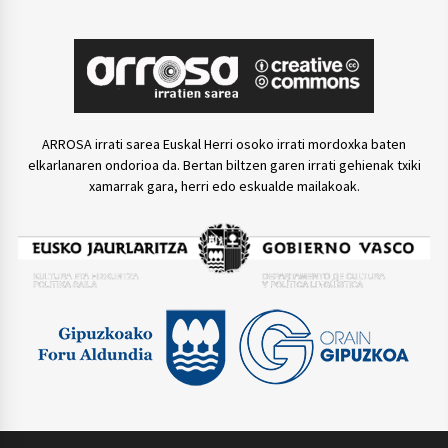
ARROSA irrati sarea Euskal Herri osoko irrati mordoxka baten
elkarlanaren ondorioa da. Bertan biltzen garen irrati gehienak txiki
xamarrak gara, herri edo eskualde mailakoak.