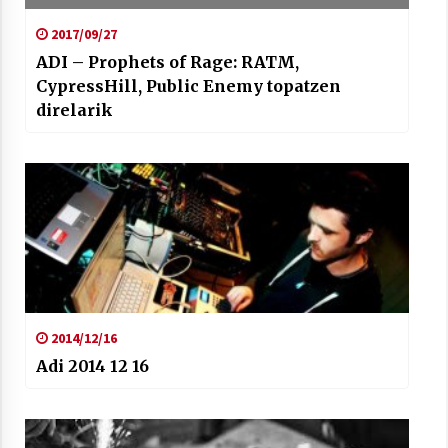
2017/09/27
ADI – Prophets of Rage: RATM,
CypressHill, Public Enemy topatzen
direlarik
Arrosaren laburpen bideoa Hamaika
Telebistaren eskutik
2021/06/30
2014/12/16
Adi 2014 12 16