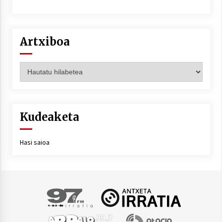
Artxiboa
Artxiboa
Kudeaketa
Hasi saioa