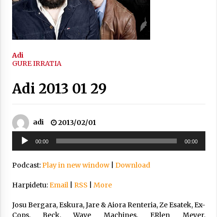
2021/11/25
Adi
GURE IRRATIA
Mahai-ingurua: irratia, podcastak
eta ondoren zer?
Adi 2013 01 29
2021/11/12
adi
2013/02/01
Soinu
00:00
00:00
erreproduzigailua
Arrosaren IX. Topaketak – Mila
Podcast:
Play in new window
|
Download
esker guztioi!
Harpidetu:
Email
|
RSS
|
More
2021/11/11
Josu Bergara, Eskura, Jare & Aiora Renteria, Ze Esatek, Ex-
Cops, Beck, Wave Machines, ERlen Meyer,