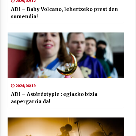
2025/02/12
ADI – Baby Volcano, lehertzeko prest den
sumendia!
2024/06/19
ADI – Astéréotypie : egiazko bizia
aspergarria da!