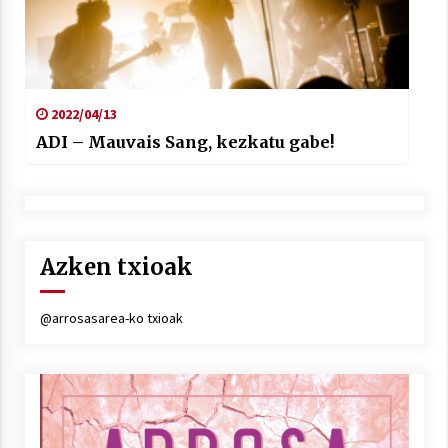
2022/04/13
ADI – Mauvais Sang, kezkatu gabe!
Azken txioak
@arrosasarea-ko txioak