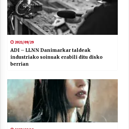
2021/09/29
ADI – LLNN Danimarkar taldeak
industriako soinuak erabili ditu disko
berrian