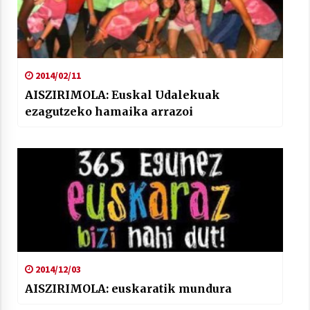
2014/02/11
Arrosaren laburpen bideoa Hamaika
AISZIRIMOLA: Euskal Udalekuak
Telebistaren eskutik
ezagutzeko hamaika arrazoi
2021/06/30
2014/12/03
AISZIRIMOLA: euskaratik mundura