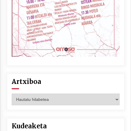
Artxiboa
Artxiboa
Kudeaketa