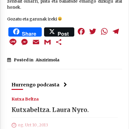
zenbait oinarri, pista eta baliabide emango dizkigu atal
Arrosa sareko IX. topaketak!
honek.
2021/10/13
Gozatu eta garunak ireki
Azaroak 6 Iurretan Arrosa sarearen
Facebook
Twitte
Wha
T
Share
Post
IX. topaketak
Line
Messenger
Email
Gmail
Share
2021/10/04
Posted in
Aiszirimola
Segura irratian Arrosaren 20 urteez
2021/07/22
Hurrengo podcasta
Kutxa Beltza
Arrosari buruzko erreportaia
Kutxabeltza. Laura Nyro.
2021/07/16
og. Urt 10 , 2013