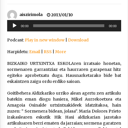
2021/11/25
aiszirimola
2013/01/10
Soinu
00:00
00:00
erreproduzigailua
Podcast:
Play in new window
|
Download
Mahai-ingurua: irratia, podcastak
eta ondoren zer?
Harpidetu:
Email
|
RSS
|
More
2021/11/12
BIZKAIKO URTXINTXA ESKOLAren irratsaio honetan,
sormenaren garrantziaz eta haurraren garapenaz hitz
egiteko aprobetxatu dugu. Hausnarketarako bide bat
eskaintzen zaigu ordu erdiko saioan.
Goitibehera Aldizkariko urriko alean agertu zen artikulu
Arrosaren IX. Topaketak – Mila
batekin eman diogu hasiera, Mikel Aurrekoetxea eta
esker guztioi!
Amagoia Osinalde urtxintxakideek idatzitakoa, hain
2021/11/11
zuzen: ” Sormenera bidean, jolasa”. Maria Dolores Prieto
irakaslearen eskutik Hik Hasi aldizkarian jazotako
artikuluaren berri ematen da jarraian; sormena garatzen