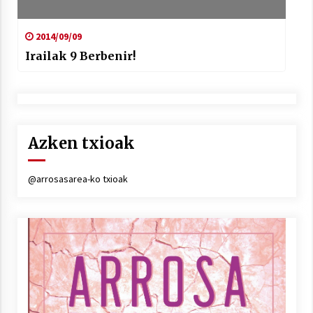
2014/09/09
Irailak 9 Berbenir!
Azken txioak
@arrosasarea-ko txioak