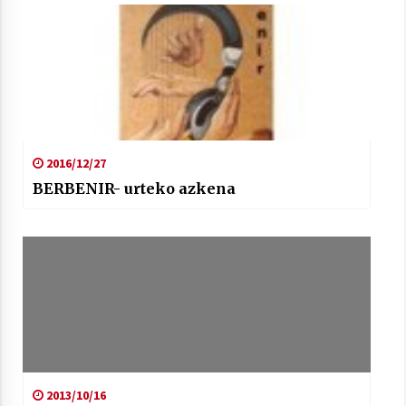
2021/07/01
Arrosaren laburpen bideoa Hamaika
Telebistaren eskutik
2016/12/27
2021/06/30
BERBENIR- urteko azkena
2013/10/16