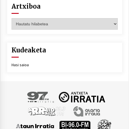
Artxiboa
Artxiboa
Kudeaketa
Hasi saioa