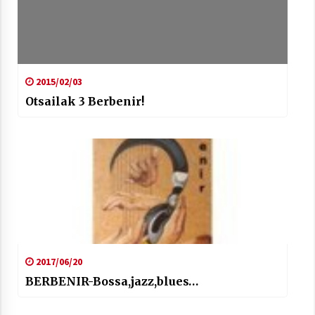
Berria egunkarian elkarrizketa
2015/02/03
Arrosaren 20 urteez
Otsailak 3 Berbenir!
2021/07/06
Hala Bedi irratiko Hizpidea saioan
Arrosaren 20 urteez
2021/07/03
2017/06/20
BERBENIR-Bossa,jazz,blues…
Zebrabidearen denboraldi amaiera
EHZtik