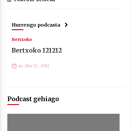
Arrosa sareko IX. topaketak!
2021/10/13
Hurrengo podcasta
Azaroak 6 Iurretan Arrosa sarearen
Bertxoko
IX. topaketak
2021/10/04
Bertxoko 121212
az. Abe 12 , 2012
Segura irratian Arrosaren 20 urteez
2021/07/22
Podcast gehiago
Arrosari buruzko erreportaia
2021/07/16