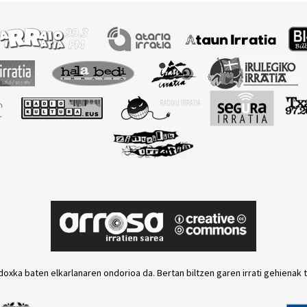
doxka baten elkarlanaren ondorioa da. Bertan biltzen garen irrati gehienak 