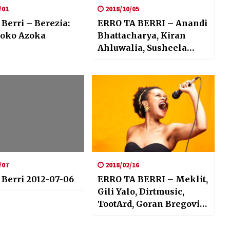
/01
2018/10/05
 Berri – Berezia:
ERRO TA BERRI – Anandi
oko Azoka
Bhattacharya, Kiran
Ahluwalia, Susheela
Raman, Nes…
/07
2018/02/16
 Berri 2012-07-06
ERRO TA BERRI – Meklit,
Gili Yalo, Dirtmusic,
TootArd, Goran Bregovic,
Canzoniere Grecanico
Salentino…