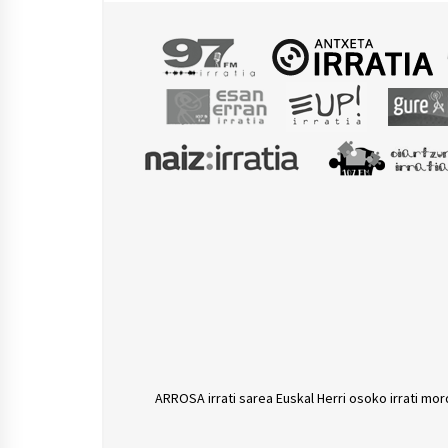
ARROSA irrati sarea Euskal Herri osoko irrati mor