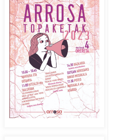
Azaroak 6 Iurretan Arrosa
sarearen IX. topaketak
2021/10/04
Berria egunkarian
elkarrizketa Arrosaren 20
urteez
2021/07/06
Arrosaren laburpen bideoa
Hamaika Telebistaren eskutik
2021/06/30