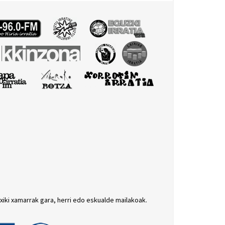
txiki xamarrak gara, herri edo eskualde mailakoak.