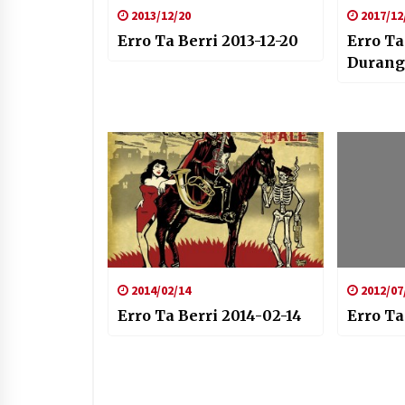
2013/12/20
2017/12
Erro Ta Berri 2013-12-20
Erro Ta
Durang
2014/02/14
2012/07
Erro Ta Berri 2014-02-14
Erro Ta