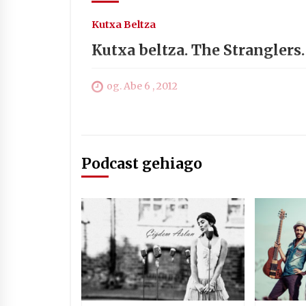
Kutxa Beltza
Kutxa beltza. The Stranglers.
og. Abe 6 , 2012
Podcast gehiago