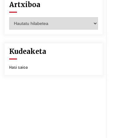
Artxiboa
Artxiboa
Kudeaketa
Hasi saioa