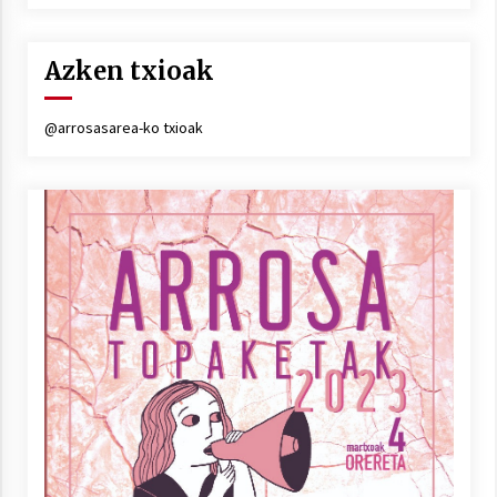
Azken txioak
@arrosasarea-ko txioak