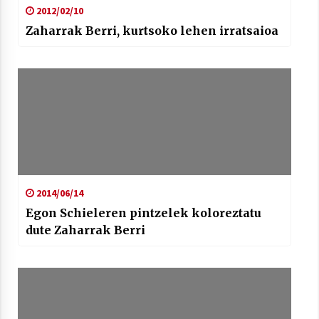
2012/02/10
Zaharrak Berri, kurtsoko lehen irratsaioa
2014/06/14
Egon Schieleren pintzelek koloreztatu
dute Zaharrak Berri