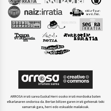
ARROSA irrati sarea Euskal Herri osoko irrati mordoxka baten
elkarlanaren ondorioa da. Bertan biltzen garen irrati gehienak txiki
xamarrak gara, herri edo eskualde mailakoak.