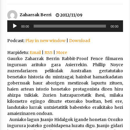
2021/11/25
Zaharrak Berri
2012/11/09
Soinu
00:00
00:00
erreproduzigailua
Podcast:
Play in new window
|
Download
Mahai-ingurua: irratia, podcastak
eta ondoren zer?
Harpidetu:
Email
|
RSS
|
More
2021/11/12
Gaurko Zaharrak Berrin Rabbit-Proof Fence filmaren
inguruan arituko gara Asierrekin. Phillip Noyce
zuzendariaren pelikulak Australian gertatutako
benetako historia du mintzagai; hainbat hamarkadatan
gobernuak haur aborigen mestizoak lapurtu zituen,
haien artean istorio honetako protagonista diren hiru
ahizpa txikiak. Zurien hatzaparretatik ihesi, milaka
Arrosaren IX. Topaketak – Mila
kilometro egingo dituzte etxerako bueltan, beti ere,
esker guztioi!
landutako lurrak untxietatitik babesteko eraikitako hezi
2021/11/11
amaiezinaren ondoan.
Auniako lagun Juanjo Hidalgok igande honetan Orozko
ingurura joateko gonbidapena luzatu digu. Juanjo gidari