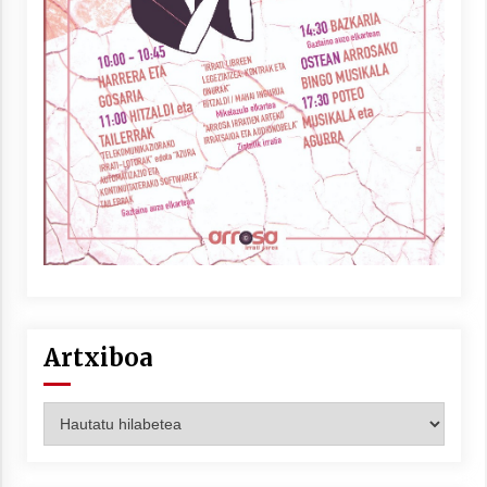
Artxiboa
Artxiboa