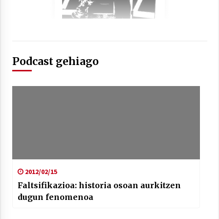
Podcast gehiago
Arrosaren laburpen bideoa Hamaika
Telebistaren eskutik
2021/06/30
2012/02/15
Faltsifikazioa: historia osoan aurkitzen
dugun fenomenoa