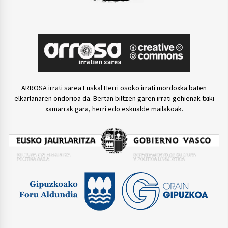
ARROSA irrati sarea Euskal Herri osoko irrati mordoxka baten
elkarlanaren ondorioa da. Bertan biltzen garen irrati gehienak txiki
xamarrak gara, herri edo eskualde mailakoak.