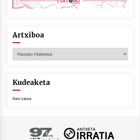
Artxiboa
Artxiboa
Kudeaketa
Hasi saioa