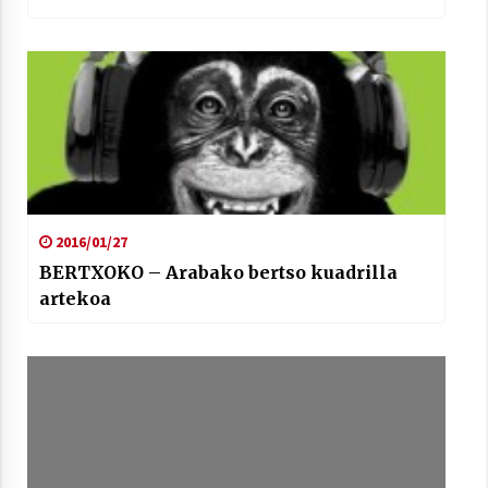
2021/07/01
Arrosaren laburpen bideoa Hamaika
Telebistaren eskutik
2021/06/30
2016/01/27
BERTXOKO – Arabako bertso kuadrilla
artekoa