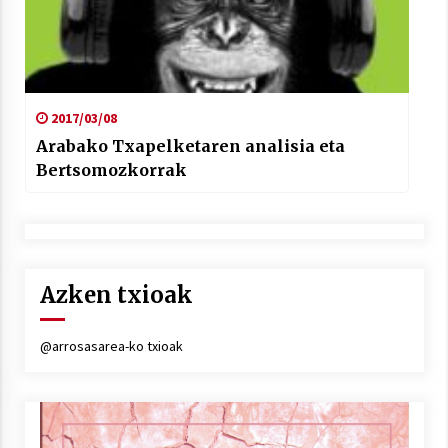
2017/03/08
Arabako Txapelketaren analisia eta
Bertsomozkorrak
Azken txioak
@arrosasarea-ko txioak