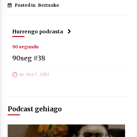
Posted in
Bertxoko
Arrosa sareko IX. topaketak!
2021/10/13
Hurrengo podcasta
Azaroak 6 Iurretan Arrosa sarearen
IX. topaketak
90 segundu
2021/10/04
90seg #38
Segura irratian Arrosaren 20 urteez
az. Aza 7 , 2012
2021/07/22
Podcast gehiago
Arrosari buruzko erreportaia
2021/07/16