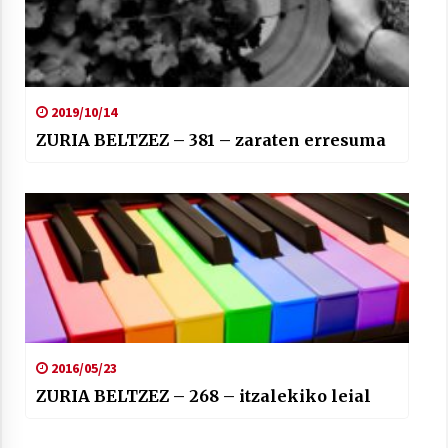
2021/07/01
2019/10/14
ZURIA BELTZEZ – 381 – zaraten erresuma
Arrosaren laburpen bideoa Hamaika
Telebistaren eskutik
2021/06/30
2016/05/23
ZURIA BELTZEZ – 268 – itzalekiko leial