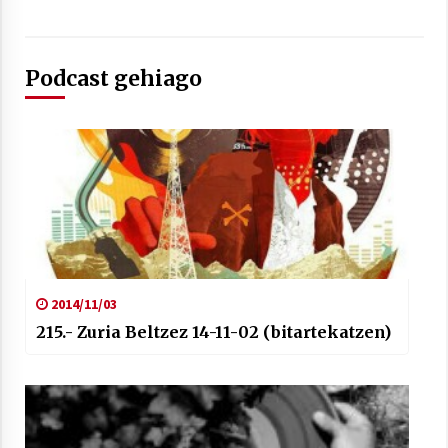
Podcast gehiago
Berria egunkarian elkarrizketa
Arrosaren 20 urteez
2021/07/06
Hala Bedi irratiko Hizpidea saioan
Arrosaren 20 urteez
2021/07/03
2014/11/03
215.- Zuria Beltzez 14-11-02 (bitartekatzen)
Zebrabidearen denboraldi amaiera
EHZtik