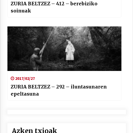
ZURIA BELTZEZ – 412 – berebiziko
soinuak
2017/02/27
ZURIA BELTZEZ – 292 – iluntasunaren
epeltasuna
Azken txioak