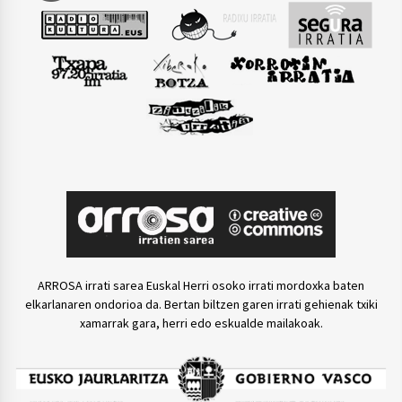
ARROSA irrati sarea Euskal Herri osoko irrati mordoxka baten
elkarlanaren ondorioa da. Bertan biltzen garen irrati gehienak txiki
xamarrak gara, herri edo eskualde mailakoak.