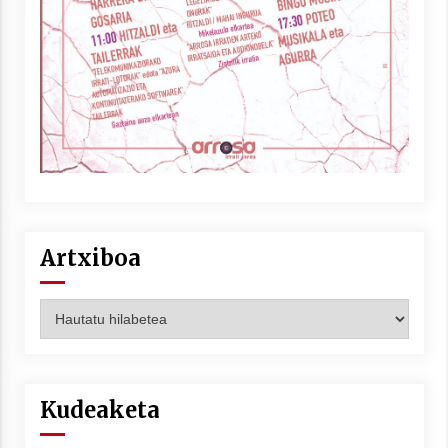
Artxiboa
Artxiboa
Kudeaketa