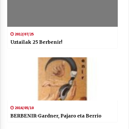
2012/07/25
Arrosaren laburpen bideoa Hamaika
Uztailak 25 Berbenir!
Telebistaren eskutik
2021/06/30
2016/05/10
BERBENIR-Gardner, Pajaro eta Berrio