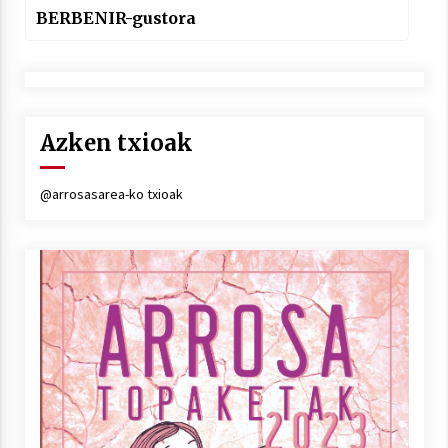
BERBENIR-gustora
Azken txioak
@arrosasarea-ko txioak