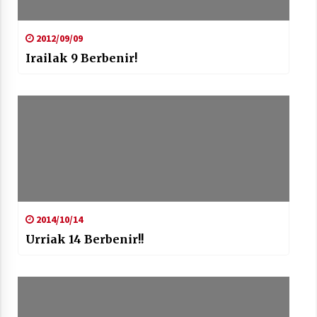
2012/09/09
Irailak 9 Berbenir!
Berria egunkarian elkarrizketa
Arrosaren 20 urteez
2021/07/06
Hala Bedi irratiko Hizpidea saioan
Arrosaren 20 urteez
2021/07/03
2014/10/14
Urriak 14 Berbenir!!
Zebrabidearen denboraldi amaiera
EHZtik
2021/07/01