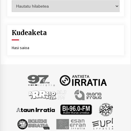
Artxiboa
Kudeaketa
Hasi saioa