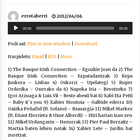
2021/11/25
errotaberri
2012/04/06
Soinu
00:00
00:00
erreproduzigailua
Podcast:
Play in new window
|
Download
Mahai-ingurua: irratia, podcastak
eta ondoren zer?
Harpidetu:
Email
|
RSS
|
More
2021/11/12
1) The Basque Irish Connection – Eguzkie joan da 2) The
Basque Irish Connection – Ezpatadantzak 3) Kepa
Junkera – Lisbao 4) Oskorri – Upelategi 5) Ruper
Ordorika – Onerako da 6) Napoka Iria – Berotzeko 7)
Igor Arzuaga & Luis Vil – Beste abesti bat 8) Xabi Eta Petti
– Baby it´s you 9) Xabier Montoia – Galbide ederra 10)
Arrosaren IX. Topaketak – Mila
Gaizka Peñafiel (ft. Solano) – Itsasargia 11) Mikel Markez
esker guztioi!
(ft. Eñaut Elorrieta & Uxue Alberdi) – Hiri hartan izan zen
2021/11/11
12) Mikel Urdangarin – Hezurrak 13) Pier Paul Berzaitz –
Martxa baten lehen notak 14) Xabier Lete – Jardin bat
zuretzat.