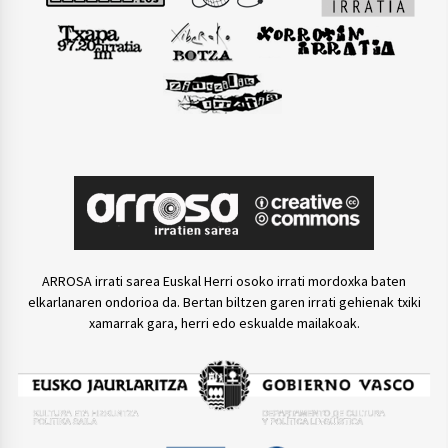
ARROSA irrati sarea Euskal Herri osoko irrati mordoxka baten
elkarlanaren ondorioa da. Bertan biltzen garen irrati gehienak txiki
xamarrak gara, herri edo eskualde mailakoak.