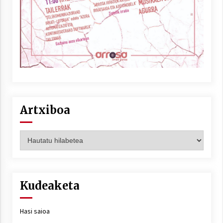
Artxiboa
Artxiboa
Kudeaketa
Hasi saioa