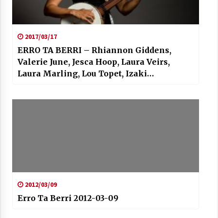
2017/03/17
ERRO TA BERRI – Rhiannon Giddens,
Valerie June, Jesca Hoop, Laura Veirs,
Arrosaren laburpen bideoa Hamaika
Laura Marling, Lou Topet, Izaki
Telebistaren eskutik
Gardenak…
2021/06/30
2012/03/09
Erro Ta Berri 2012-03-09