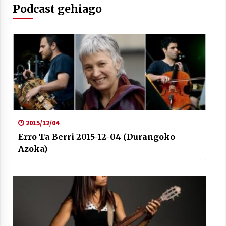
Podcast gehiago
Berria egunkarian elkarrizketa
Arrosaren 20 urteez
2021/07/06
Hala Bedi irratiko Hizpidea saioan
Arrosaren 20 urteez
2021/07/03
2015/12/04
Erro Ta Berri 2015-12-04 (Durangoko
Azoka)
Zebrabidearen denboraldi amaiera
EHZtik
2021/07/01