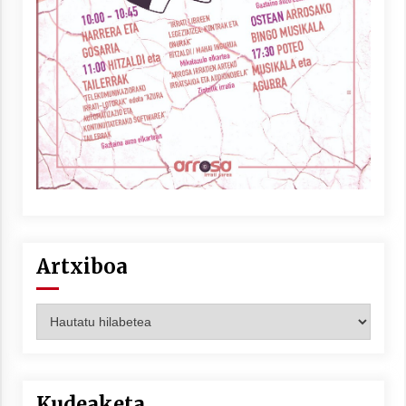
Artxiboa
Artxiboa
Kudeaketa