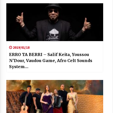
2019/01/18
ERRO TA BERRI – Salif Keita, Youssou
N’Dour, Vaudou Game, Afro Celt Sounds
System…