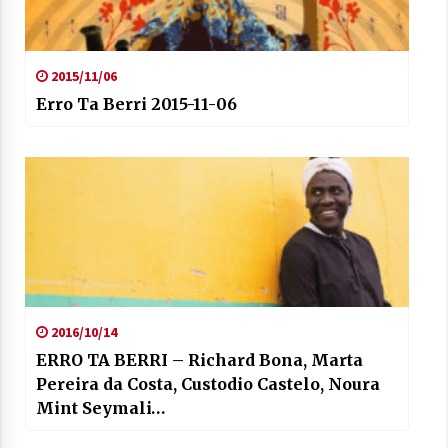
2021/07/01
2015/11/06
Erro Ta Berri 2015-11-06
Arrosaren laburpen bideoa Hamaika
Telebistaren eskutik
2021/06/30
2016/10/14
ERRO TA BERRI – Richard Bona, Marta
Pereira da Costa, Custodio Castelo, Noura
Mint Seymali…