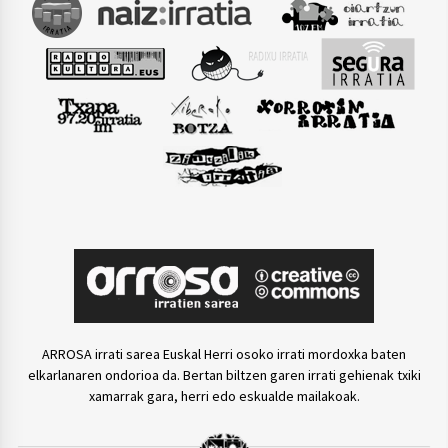
ARROSA irrati sarea Euskal Herri osoko irrati mordoxka baten
elkarlanaren ondorioa da. Bertan biltzen garen irrati gehienak txiki
xamarrak gara, herri edo eskualde mailakoak.