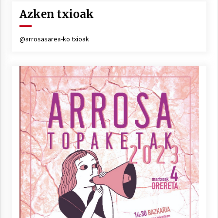
Azken txioak
@arrosasarea-ko txioak