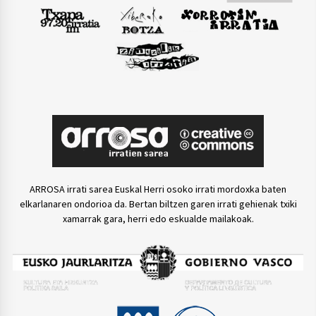
ARROSA irrati sarea Euskal Herri osoko irrati mordoxka baten
elkarlanaren ondorioa da. Bertan biltzen garen irrati gehienak txiki
xamarrak gara, herri edo eskualde mailakoak.