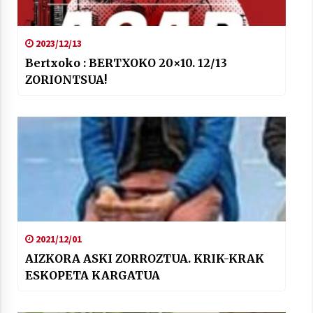
2023/12/13
Bertxoko : BERTXOKO 20×10. 12/13
ZORIONTSUA!
Arrosaren laburpen bideoa Hamaika
Telebistaren eskutik
2021/06/30
2021/12/01
AIZKORA ASKI ZORROZTUA. KRIK-KRAK
ESKOPETA KARGATUA