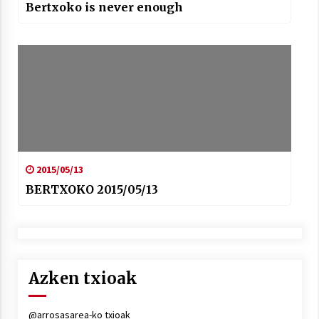
Bertxoko is never enough
2015/05/13
BERTXOKO 2015/05/13
Azken txioak
@arrosasarea-ko txioak