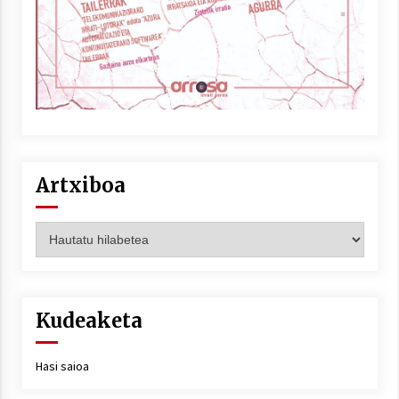
Artxiboa
Artxiboa
Kudeaketa
Hasi saioa