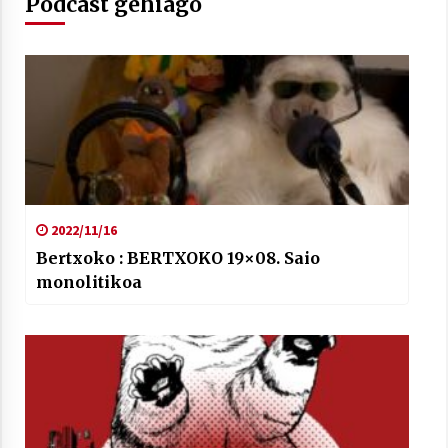
Podcast gehiago
Berria egunkarian elkarrizketa
Arrosaren 20 urteez
2021/07/06
Hala Bedi irratiko Hizpidea saioan
Arrosaren 20 urteez
2022/11/16
2021/07/03
Bertxoko : BERTXOKO 19×08. Saio
monolitikoa
Zebrabidearen denboraldi amaiera
EHZtik
2021/07/01