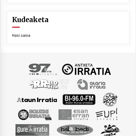
Kudeaketa
Hasi saioa