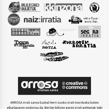
ARROSA irrati sarea Euskal Herri osoko irrati mordoxka baten
elkarlanaren ondorioa da. Bertan biltzen garen irrati gehienak txiki