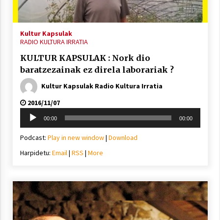
2021/11/25
Kultur Kapsulak
RADIO KULTURA IRRATIA
KULTUR KAPSULAK : Nork dio
baratzezainak ez direla laborariak ?
Mahai-ingurua: irratia, podcastak
eta ondoren zer?
Kultur Kapsulak Radio Kultura Irratia
2021/11/12
2016/11/07
Soinu
00:00
00:00
erreproduzigailua
Podcast:
Play in new window
|
Download
Harpidetu:
Email
|
RSS
|
More
Arrosaren IX. Topaketak – Mila
esker guztioi!
2021/11/11