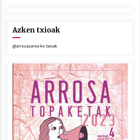
Azken txioak
Arrosaren laburpen bideoa Hamaika
@arrosasarea-ko txioak
Telebistaren eskutik
2021/06/30