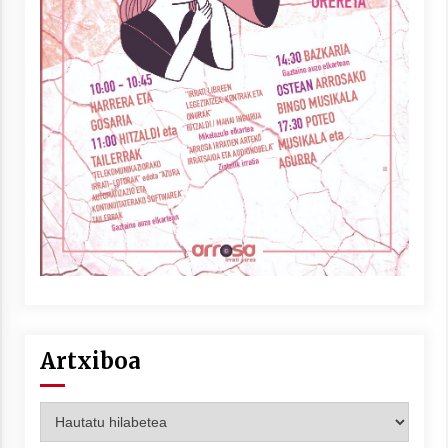
Artxiboa
Artxiboa