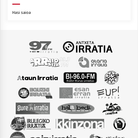
Hasi saioa
Arrosaren laburpen bideoa Hamaika
Telebistaren eskutik
2021/06/30