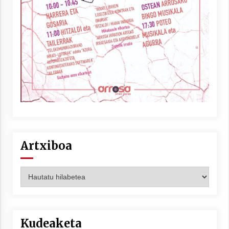
Berria egunkarian elkarrizketa
Arrosaren 20 urteez
2021/07/06
Hala Bedi irratiko Hizpidea saioan
Arrosaren 20 urteez
2021/07/03
Artxiboa
Artxiboa
Zebrabidearen denboraldi amaiera
EHZtik
2021/07/01
Kudeaketa