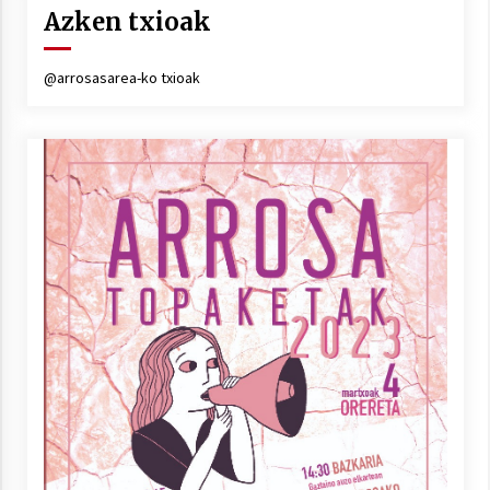
Arrosa sareko IX. topaketak!
Azken txioak
2021/10/13
@arrosasarea-ko txioak
Azaroak 6 Iurretan Arrosa sarearen
IX. topaketak
2021/10/04
Segura irratian Arrosaren 20 urteez
2021/07/22
Arrosari buruzko erreportaia
2021/07/16