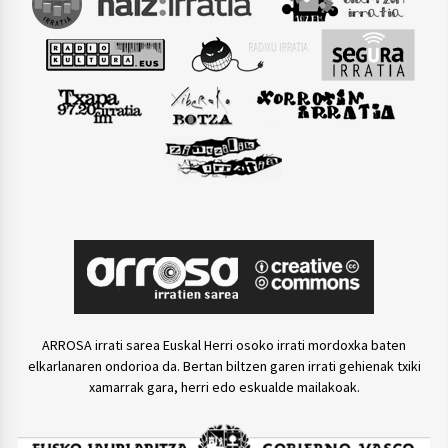
ARROSA irrati sarea Euskal Herri osoko irrati mordoxka baten
elkarlanaren ondorioa da. Bertan biltzen garen irrati gehienak txiki
xamarrak gara, herri edo eskualde mailakoak.