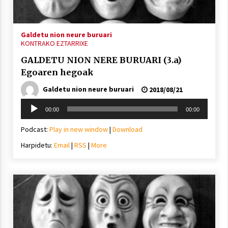
2021/11/25
Galdetu nion neure buruari
KONTRAKO EZTARRIXE
GALDETU NION NERE BURUARI (3.a)
Egoaren hegoak
Mahai-ingurua: irratia, podcastak
eta ondoren zer?
Galdetu nion neure buruari
2018/08/21
2021/11/12
Soinu
00:00
00:00
erreproduzigailua
Podcast:
Play in new window
|
Download
Harpidetu:
Email
|
RSS
|
More
Arrosaren IX. Topaketak – Mila
esker guztioi!
2021/11/11