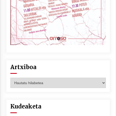
Artxiboa
Artxiboa
Kudeaketa