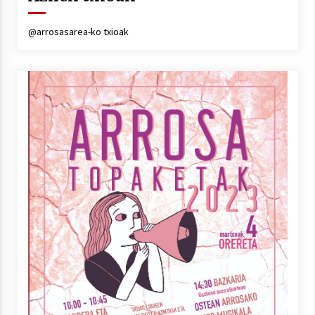
@arrosasarea-ko txioak
Arrosaren laburpen bideoa Hamaika
Telebistaren eskutik
2021/06/30