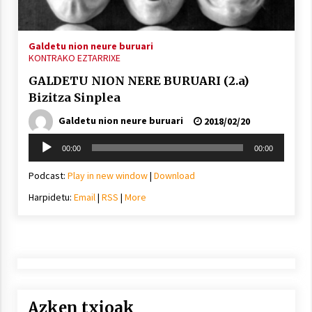
Galdetu nion neure buruari
KONTRAKO EZTARRIXE
Berria egunkarian elkarrizketa
Arrosaren 20 urteez
GALDETU NION NERE BURUARI (2.a)
2021/07/06
Bizitza Sinplea
Galdetu nion neure buruari
2018/02/20
Hala Bedi irratiko Hizpidea saioan
Soinu
Arrosaren 20 urteez
00:00
00:00
erreproduzigailua
2021/07/03
Podcast:
Play in new window
|
Download
Harpidetu:
Email
|
RSS
|
More
Zebrabidearen denboraldi amaiera
EHZtik
2021/07/01
Azken txioak