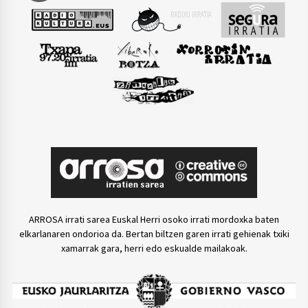
ARROSA irrati sarea Euskal Herri osoko irrati mordoxka baten
elkarlanaren ondorioa da. Bertan biltzen garen irrati gehienak txiki
xamarrak gara, herri edo eskualde mailakoak.