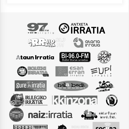
2021/07/01
Arrosaren laburpen bideoa Hamaika
Telebistaren eskutik
2021/06/30