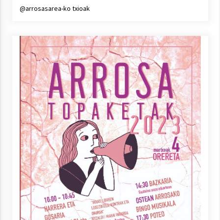
@arrosasarea-ko txioak
Arrosa sareko IX. topaketak!
2021/10/13
Azaroak 6 Iurretan Arrosa sarearen
IX. topaketak
2021/10/04
Segura irratian Arrosaren 20 urteez
2021/07/22
Arrosari buruzko erreportaia
2021/07/16