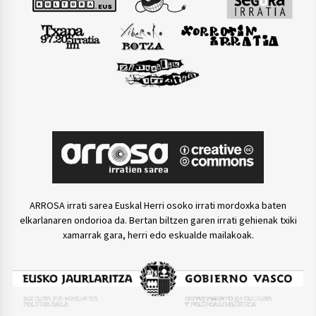
ARROSA irrati sarea Euskal Herri osoko irrati mordoxka baten
elkarlanaren ondorioa da. Bertan biltzen garen irrati gehienak txiki
xamarrak gara, herri edo eskualde mailakoak.