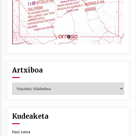
Berria egunkarian elkarrizketa
Arrosaren 20 urteez
2021/07/06
Hala Bedi irratiko Hizpidea saioan
Artxiboa
Arrosaren 20 urteez
2021/07/03
Artxiboa
Kudeaketa
Zebrabidearen denboraldi amaiera
EHZtik
Hasi saioa